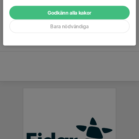
Vår ambition är att alla deltagare, oavsett nivå, ska känna sig
Godkänn alla kakor
välkomna, sedda och delaktiga.
Bara nödvändiga
Vill du ge ditt barn en sommarstart fylld av rörelse, gemenskap
och glädje? Då är Trollhättans Judoklubbs sommarläger det
självklara valet.