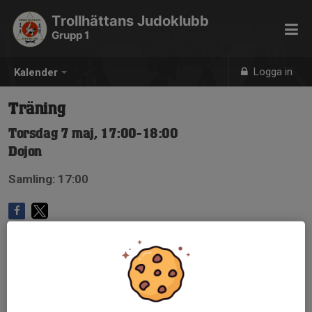
Trollhättans Judoklubb
Grupp 1
Logga in
Kalender
Träning
Torsdag 7 maj, 17:00-18:00
Dojon
Samling: 17:00