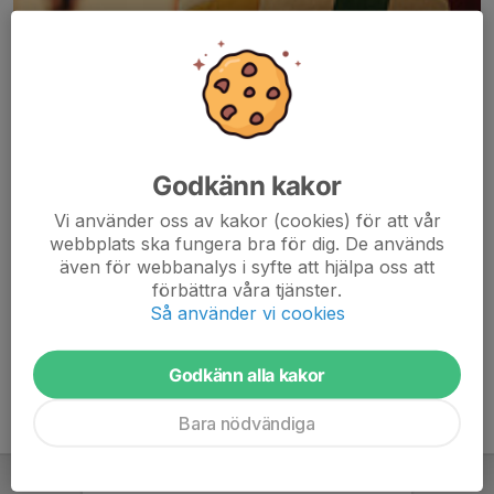
Godkänn kakor
Här hamnar automatiskt de senaste nyheterna på hemsidan. För
Vi använder oss av kakor (cookies) för att vår
att kunna börja administrera hemsidan loggar du in högst upp till
webbplats ska fungera bra för dig. De används
höger.
även för webbanalys i syfte att hjälpa oss att
förbättra våra tjänster.
/Svenskalag.se
Så använder vi cookies
Godkänn alla kakor
Bara nödvändiga