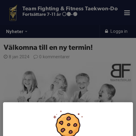
Team Fighting & Fitness Taekwon-Do
Fortsättare 7-11 år ⚪️🟡-🟢
Logga in
Nyheter
Välkomna till en ny termin!
8 jan 2024
0 kommentarer