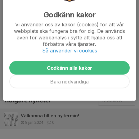
Godkänn kakor
Det ska vara roligt att träna!
Vi använder oss av kakor (cookies) för att vår
Från och med vecka 3 välkomnar vi nya som gamla medlemmar
webbplats ska fungera bra för dig. De används
till vårterminen 2026. Har du ej ännu anmält dig än klicka på
även för webbanalys i syfte att hjälpa oss att
länken nedan!
förbättra våra tjänster.
Så använder vi cookies
ANMÄLAN
Godkänn alla kakor
Dela nyhet
Bara nödvändiga
Tidigare nyheter
Välkomna till en ny termin!
8 jan 2024
0