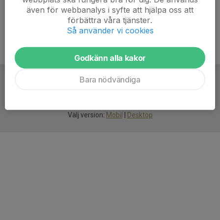
även för webbanalys i syfte att hjälpa oss att
förbättra våra tjänster.
Så använder vi cookies
Godkänn alla kakor
Bara nödvändiga
För
smarta
idrottsföreningar
Välj version:
Mobil
|
Desktop