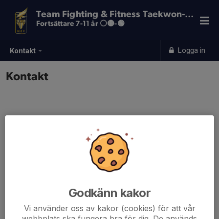
Team Fighting & Fitness Taekwon-Do
Fortsättare 7-11 år ⚪️🟡-🟢
Logga in
Kontakt
Kontakt
Godkänn kakor
Vi använder oss av kakor (cookies) för att vår
webbplats ska fungera bra för dig. De används