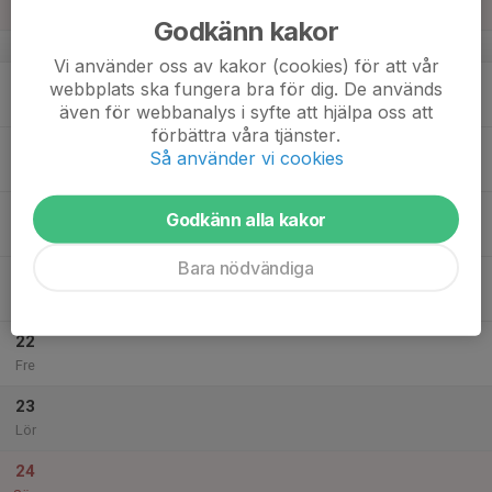
Sön
Godkänn kakor
v.42
Vi använder oss av kakor (cookies) för att vår
18
webbplats ska fungera bra för dig. De används
Mån
även för webbanalys i syfte att hjälpa oss att
förbättra våra tjänster.
19
Så använder vi cookies
Tis
20
Godkänn alla kakor
Ons
Bara nödvändiga
21
Tor
22
Fre
23
Lör
24