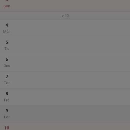
Sön
v.40
4
Mån
5
Tis
6
Ons
7
Tor
8
Fre
9
Lör
10