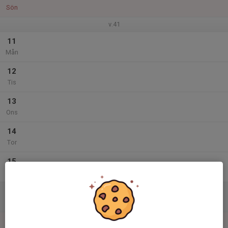
Sön
v.41
11
Mån
12
Tis
13
Ons
14
Tor
15
Fre
16
Lör
17