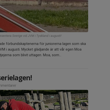
esentera Sverige vid JVM i Tyskland i augusti!
de förbundskaptenerna för juniorerna lagen som ska
JVM i augusti. Mycket glädjande är att vår egen Moa
tjejerna som blivit uttagen. Moa, som...
serielagen!
mmentarer