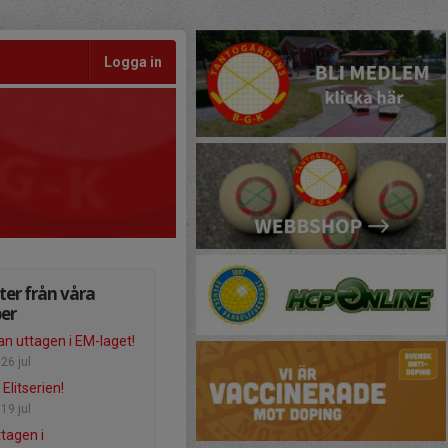
Logga in
er från våra
er
an uttagen i EM-laget!
-
26 jul
 Elitserien!
-
19 jul
tagen i