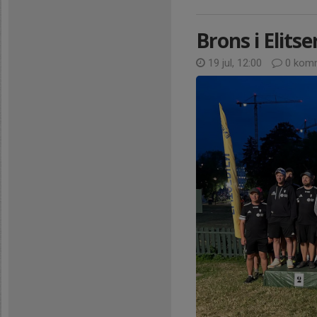
Brons i Elitse
19 jul, 12:00
0 komm