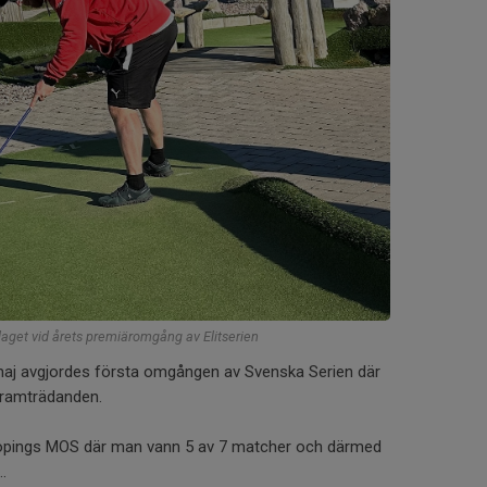
 laget vid årets premiäromgång av Elitserien
aj avgjordes första omgången av Svenska Serien där
 framträdanden.
nköpings MOS där man vann 5 av 7 matcher och därmed
..