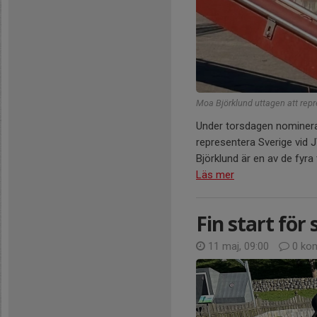
Moa Björklund uttagen att repr
Under torsdagen nominera
representera Sverige vid 
Björklund är en av de fyra 
Läs mer
Fin start för 
11 maj, 09:00
0 ko