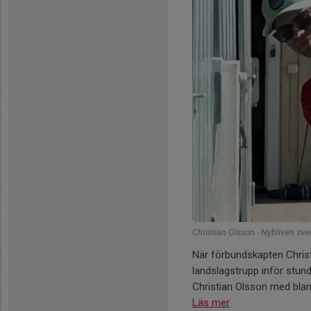
Christian Olsson - Nybliven sv
När förbundskapten Christ
landslagstrupp inför stun
Christian Olsson med bland
Läs mer