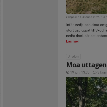
Prispallen Elitserien 2026: 1:a
Inför tredje och sista omgå
stort gap uppåt till Skogh
nedåt dock där det endast s
Läs mer
Ungdom
Moa uttagen i
19 jun, 13:30
3 kom