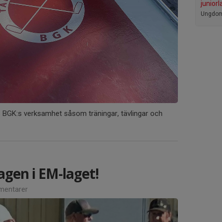
juniorl
Ungdom
s BGK:s verksamhet såsom träningar, tävlingar och
agen i EM-laget!
entarer