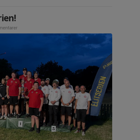
rien!
entarer