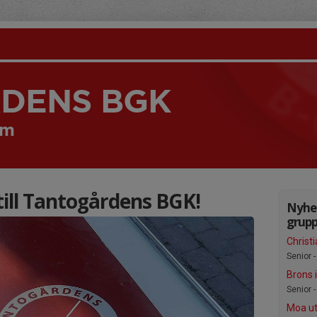
DENS BGK
lm
ll Tantogårdens BGK!
Nyhet
grupp
Christi
Senior 
Brons i
Senior 
Moa ut