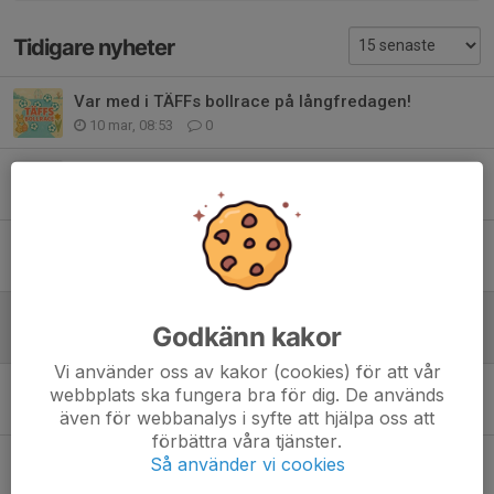
Tidigare nyheter
Var med i TÄFFs bollrace på långfredagen!
10 mar, 08:53
0
Årsmöte måndag den 2 mars
18 feb, 07:42
0
TÄFFs Bollrace på långfredagen 18/4!
10 apr 2025
0
Årsmöte måndag den 3 mars
Godkänn kakor
25 feb 2025
0
Vi använder oss av kakor (cookies) för att vår
TÄFF vann Skene Järn Cup 2023
webbplats ska fungera bra för dig. De används
17 jan 2023
0
även för webbanalys i syfte att hjälpa oss att
förbättra våra tjänster.
Dagens match startar 12.00 på Svansjövallen!
Så använder vi cookies
3 okt 2021
0