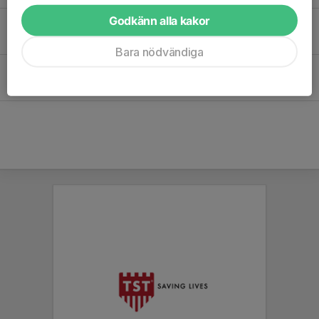
Godkänn alla kakor
Ingen U match idag 21/9
21 sep 2020
0
Bara nödvändiga
Stötta TÄFF på distans i premiären!
2 jul 2020
0