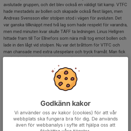
avslutade gruppen, och det blev också en väldigt tät kamp. VTFC
hade mestadels av bollen och skapade också flest lägen, men
Andreas Svensson eller stolpen stod i vägen för avsluten. Det
var ganska tillknäppt med två lag som hade respekt för varandra,
men med minuten kvar skulle TÄFF ta ledningen. Linus Hellgren
hittade fram till Tor Ellnefors som nära mål tog emot bollen och
lade in den lågt vid stolpen. Nu var det bråttom för VTFC och
man chansade med extra utespelare och tryck framåt. Man fick
med sekunder kvar in kvitteringen efter tre avslut varav det sista
hittade målet. Därmed blev det straffar och VTFC fick ett tidigt
övertag då TÄFF missade sin första straff. Men TÄFF kom
tillbaka när Andreas Svensson räddade den tredje och vad som
kunde blivit den avgörande straffen från VTFC. Framme i den
femte straffomgången gjorde han samma sak och nu fick
Jonathan Gustafsson chansen att skjuta TÄFF till final. Han var
Godkänn kakor
iskall i sitt utförande och TÄFF var klara för en guldmatch mot
Vi använder oss av kakor (cookies) för att vår
Fritsla.
webbplats ska fungera bra för dig. De används
även för webbanalys i syfte att hjälpa oss att
Final : TÄFF - Fritsla IF
förbättra våra tjänster.