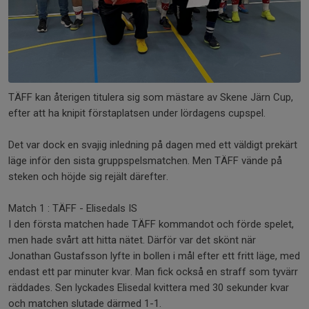
TÄFF kan återigen titulera sig som mästare av Skene Järn Cup,
efter att ha knipit förstaplatsen under lördagens cupspel.
Det var dock en svajig inledning på dagen med ett väldigt prekärt
läge inför den sista gruppspelsmatchen. Men TÄFF vände på
steken och höjde sig rejält därefter.
Match 1 : TÄFF - Elisedals IS
I den första matchen hade TÄFF kommandot och förde spelet,
men hade svårt att hitta nätet. Därför var det skönt när
Jonathan Gustafsson lyfte in bollen i mål efter ett fritt läge, med
endast ett par minuter kvar. Man fick också en straff som tyvärr
räddades. Sen lyckades Elisedal kvittera med 30 sekunder kvar
och matchen slutade därmed 1-1.