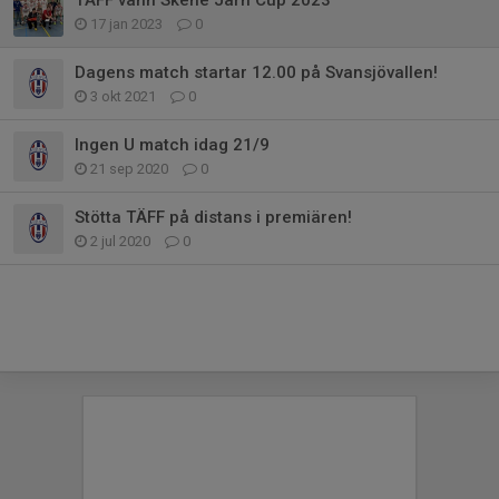
17 jan 2023
0
Dagens match startar 12.00 på Svansjövallen!
3 okt 2021
0
Ingen U match idag 21/9
21 sep 2020
0
Stötta TÄFF på distans i premiären!
2 jul 2020
0