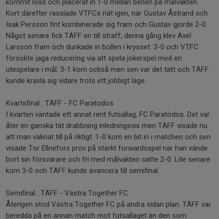
kommit loss och placerat in 1-0 mellan benen på målvakten.
Kort därefter rasslade VTFCs nät igen, när Gustav Åstrand och
Isak Persson fint kombinerade sig fram och Gustav gjorde 2-0.
Något senare fick TÄFF en till straff, denna gång klev Axel
Larsson fram och dunkade in bollen i krysset. 3-0 och VTFC
försökte jaga reducering via att spela jokerspel med en
utespelare i mål. 3-1 kom också men sen var det tätt och TÄFF
kunde kravla sig vidare trots ett jobbigt läge.
Kvartsfinal : TÄFF - FC Paratodos
I kvarten väntade ett annat rent futsallag, FC Paratodos. Det var
åter en ganska tät drabbning inledningsvis men TÄFF visade nu
att man vaknat till på riktigt. 1-0 kom en bit in i matchen och sen
visade Tor Ellnefors prov på starkt forwardsspel när han vände
bort sin försvarare och fri med målvakten satte 2-0. Lite senare
kom 3-0 och TÄFF kunde avancera till semifinal.
Semifinal : TÄFF - Västra Together FC
Återigen stod Västra Together FC på andra sidan plan. TÄFF var
beredda på en annan match mot futsallaget än den som