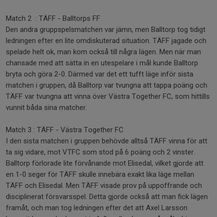
Match 2 : TÄFF - Balltorps FF
Den andra gruppspelsmatchen var jämn, men Balltorp tog tidigt
ledningen efter en lite omdiskuterad situation. TÄFF jagade och
spelade helt ok, man kom också till några lägen. Men när man
chansade med att sätta in en utespelare i mål kunde Balltorp
bryta och göra 2-0. Därmed var det ett tufft läge inför sista
matchen i gruppen, då Balltorp var tvungna att tappa poäng och
TÄFF var tvungna att vinna över Västra Together FC, som hittills
vunnit båda sina matcher.
Match 3 : TÄFF - Västra Together FC
I den sista matchen i gruppen behövde alltså TÄFF vinna för att
ta sig vidare, mot VTFC som stod på 6 poäng och 2 vinster.
Balltorp förlorade lite förvånande mot Elisedal, vilket gjorde att
en 1-0 seger för TÄFF skulle innebära exakt lika läge mellan
TÄFF och Elisedal. Men TÄFF visade prov på uppoffrande och
disciplinerat försvarsspel. Detta gjorde också att man fick lägen
framåt, och man tog ledningen efter det att Axel Larsson