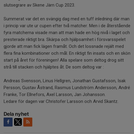
slutsegrare av Skene Järn Cup 2023.
Summerat var det en svängig dag med en tuff inledning där man
i princip var ute ur cupen efter två matcher. Men i de återstående
fyra matcherna visade man att man hade en hög nivå i laget och
presterade riktigt bra. Skärpa och hjälpsamhet i försvarsspelet
gjorde att man fick lägen framåt. Och det lossnade rejält med
flera fina kombinationer och mål. En riktigt fin insats och en skön
start på året för föreningen! Alla spelare som deltog drog sitt
strå till stacken och hjälptes åt. De som deltog var :
Andreas Svensson, Linus Hellgren, Jonathan Gustafsson, Isak
Persson, Gustav Åstrand, Rasmus Lundström Andersson, André
Franke, Tor Ellnefors, Axel Larsson, Jan Johansson.
Ledare för dagen var Christofer Larsson och Arvid Skantz.
Dela nyhet