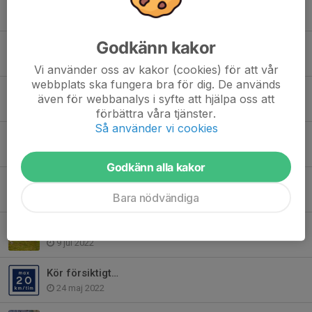
Korna tillbaka i hagen
23 maj 2023
Godkänn kakor
Takfonden
20 nov 2022
Vi använder oss av kakor (cookies) för att vår
webbplats ska fungera bra för dig. De används
Inga kor i hagen.
även för webbanalys i syfte att hjälpa oss att
20 okt 2022
förbättra våra tjänster.
Så använder vi cookies
Grinden i naturreservatet
1 sep 2022
Godkänn alla kakor
Konstgräs på 50m banan.
Bara nödvändiga
13 jul 2022
Inga kor i hagen just nu.
9 jul 2022
Kör försiktigt…
24 maj 2022