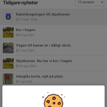
Tidigare nyheter
Kabeldragningen till skjutbanan
17 mar, 10:06
Kor i hagen
8 maj 2025
Vägen till banan är i dåligt skick…
7 mar 2025
Skjutbanan. Nu har vi kor i hagen
20 sep 2024
Hänglås borta, nytt på plats.
7 jul 2024
Förslag på dagträningsläger under hösten 2024
17 jun 2024