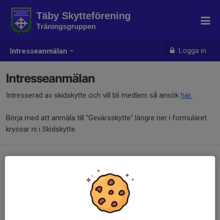
Täby Skytteförening
Träningsgruppen
Logga in
Intresseanmälan
Intresseanmälan
Intresserad av skidskytte och vill bli medlem så ansök
här.
Börja med att anmäla till "Gevärsskytte" längre ner i formuläret
kryssar ni i Skidskytte.