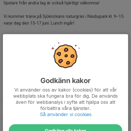
Spelare från andra lag är också hjärtligt välkomna!
Vi kommer träna på Sjökrickans naturgräs i Näsbypark kl. 9–15
varje dag den 15-17 juni. Lunch ingår!
Läs mer och anmäl dig här.
Go Flyers!
Dela nyhet
Godkänn kakor
Vi använder oss av kakor (cookies) för att vår
Tidigare nyheter
webbplats ska fungera bra för dig. De används
även för webbanalys i syfte att hjälpa oss att
Täby Flyers inför Dukes Tourney 2026
förbättra våra tjänster.
Så använder vi cookies
25 jun, 07:39
0
Påminnelse – Anmäl dig till Dukes Tourney 2026!
Godkänn alla kakor