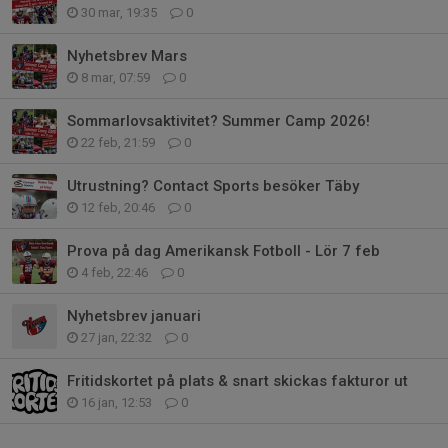
30 mar, 19:35
0
Nyhetsbrev Mars
8 mar, 07:59
0
Sommarlovsaktivitet? Summer Camp 2026!
22 feb, 21:59
0
Utrustning? Contact Sports besöker Täby
12 feb, 20:46
0
Prova på dag Amerikansk Fotboll - Lör 7 feb
4 feb, 22:46
0
Nyhetsbrev januari
27 jan, 22:32
0
Fritidskortet på plats & snart skickas fakturor ut
16 jan, 12:53
0