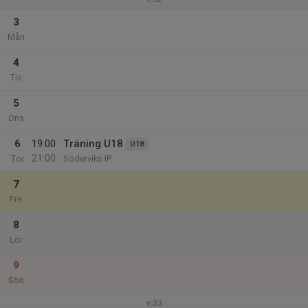
3
Mån
4
Tis
5
Ons
6
19:00
Träning U18
U18
21:00
Tor
Söderviks IP
7
Fre
8
Lör
9
Sön
v.33