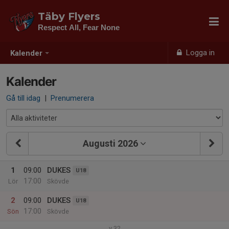
Täby Flyers
Respect All, Fear None
Logga in
Kalender
Kalender
Gå till idag
|
Prenumerera
Augusti 2026
1
09:00
DUKES
U18
17:00
Lör
Skövde
2
09:00
DUKES
U18
17:00
Sön
Skövde
v.32