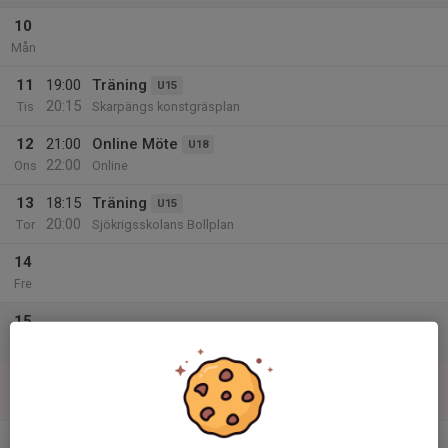
10
Mån
11
19:00
Träning
U15
20:15
Tis
Skarpängs konstgräsplan
12
21:00
Online Möte
U18
22:00
Ons
Online
13
18:15
Träning
U15
20:00
Tor
Sjökrigsskolans Bollplan
14
Fre
15
Lör
16
Sön
v.34