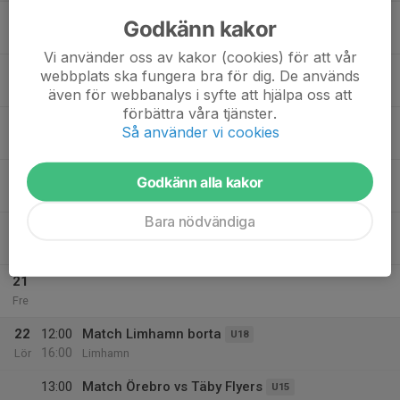
17
Godkänn kakor
Mån
Vi använder oss av kakor (cookies) för att vår
18
19:00
Träning
U15
webbplats ska fungera bra för dig. De används
20:15
Tis
Skarpängs konstgräsplan
även för webbanalys i syfte att hjälpa oss att
förbättra våra tjänster.
19
18:00
Flyers U13 Träning
U13
Så använder vi cookies
19:30
Ons
Sjökrigsskolans bollplan, Näsby park
21:00
Online Möte
U18
Godkänn alla kakor
22:00
Online
Bara nödvändiga
20
18:15
Träning
U15
20:00
Tor
Sjökrigsskolans Bollplan
21
Fre
22
12:00
Match Limhamn borta
U18
16:00
Lör
Limhamn
13:00
Match Örebro vs Täby Flyers
U15