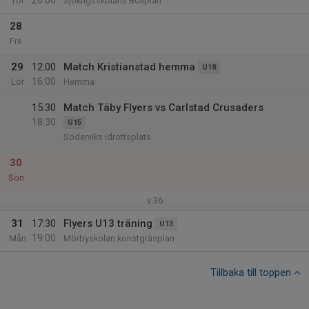
20:00
Tor
Sjökrigsskolans Bollplan
28
Fre
29
12:00
Match Kristianstad hemma
U18
16:00
Lör
Hemma
15:30
Match Täby Flyers vs Carlstad Crusaders
18:30
U15
Söderviks idrottsplats
30
Sön
v.36
31
17:30
Flyers U13 träning
U13
19:00
Mån
Mörbyskolan konstgräsplan
Tillbaka till toppen