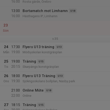
16:00
Rosta gärde, Örebro
13:00
Bortamatch mot Limhamn
U18
16:00
Hästhagens IP, Limhamn
23
Sön
v.35
24
17:30
Flyers U13 träning
U13
19:00
Mån
Mörbyskolan konstgräsplan
25
19:00
Träning
U15
20:15
Tis
Skarpängs konstgräsplan
26
18:00
Flyers U13 Träning
U13
19:30
Ons
Sjökrigsskolans bollplan, Näsby park
21:00
Online Möte
U18
22:00
Online
27
18:15
Träning
U15