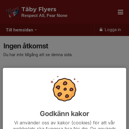
Täby Flyers
Respect All, Fear None
Logga in
Till hemsidan
Ingen åtkomst
Du har inte tillgång att se denna sida.
Godkänn kakor
Vi använder oss av kakor (cookies) för att vår
webbplats ska fungera bra för dig. De används