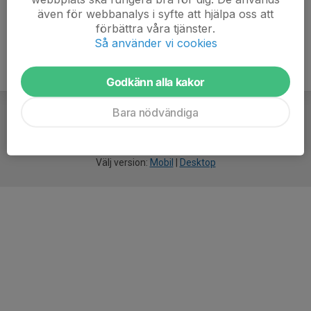
även för webbanalys i syfte att hjälpa oss att
förbättra våra tjänster.
Så använder vi cookies
Godkänn alla kakor
Bara nödvändiga
För
smarta
idrottsföreningar
Välj version:
Mobil
|
Desktop