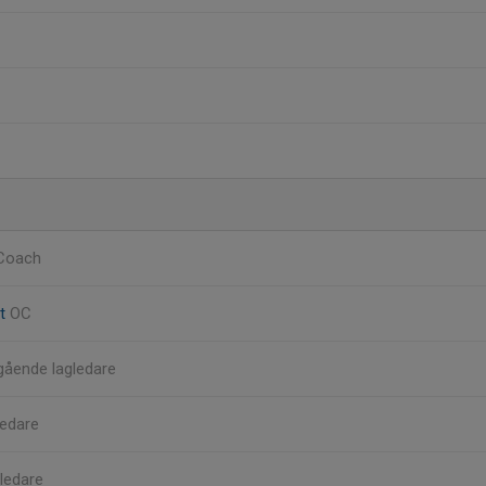
Coach
dt
OC
gående lagledare
ledare
ledare