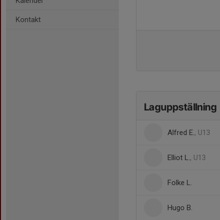
Kalender
Kontakt
Laguppställning
Alfred E.
, U13
Elliot L.
, U13
Folke L.
Hugo B.