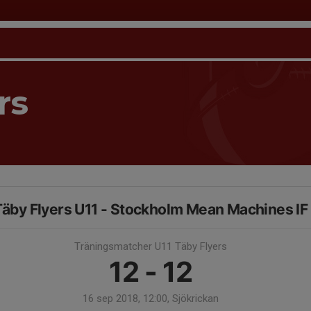
rs
äby Flyers U11 - Stockholm Mean Machines IF
Träningsmatcher U11 Täby Flyers
12 - 12
16 sep 2018, 12:00, Sjökrickan