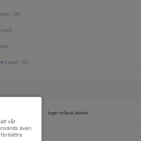
oach - OC
Coach
oach
öm
Coach - DC
Inget referat skrivet
att vår
 används även
 förbättra