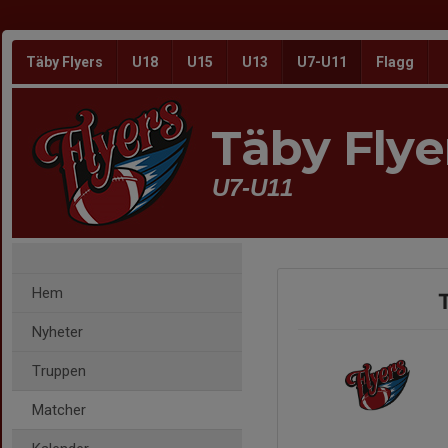
Täby Flyers
U18
U15
U13
U7-U11
Flagg
Täby Flye
U7-U11
Hem
T
Nyheter
Truppen
Matcher