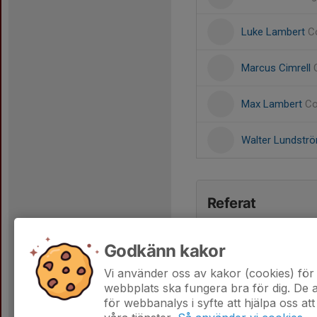
Luke Lambert
C
Marcus Cimrell
Max Lambert
C
Walter Lundstr
Referat
Godkänn kakor
Vi använder oss av kakor (cookies) för 
webbplats ska fungera bra för dig. De
för webbanalys i syfte att hjälpa oss att