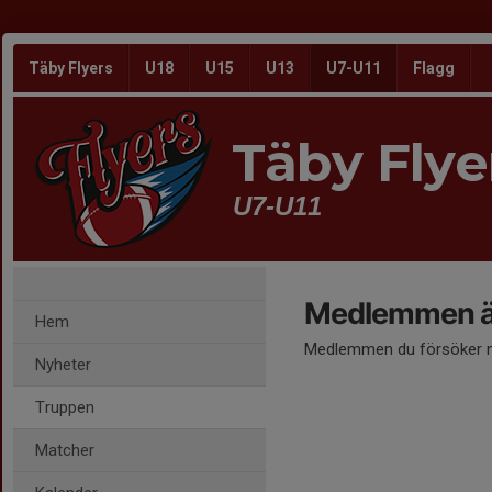
Täby Flyers
U18
U15
U13
U7-U11
Flagg
Täby Flye
U7-U11
Medlemmen är
Hem
Medlemmen du försöker nå
Nyheter
Truppen
Matcher