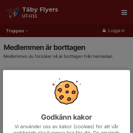
Täby Flyers
U7-U11
Logga in
Truppen
Medlemmen är borttagen
Medlemmen du försöker nå är borttagen från hemsidan.
Godkänn kakor
Vi använder oss av kakor (cookies) för att vår
webbplats ska fungera bra för dig. De används