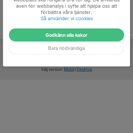
även för webbanalys i syfte att hjälpa oss att
förbättra våra tjänster.
Så använder vi cookies
Godkänn alla kakor
Bara nödvändiga
För
smarta
idrottsföreningar
Välj version:
Mobil
|
Desktop