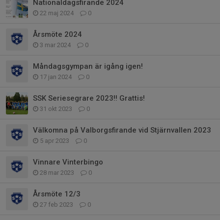
Nationaldagsfirande 2024
22 maj 2024
0
Årsmöte 2024
3 mar 2024
0
Måndagsgympan är igång igen!
17 jan 2024
0
SSK Seriesegrare 2023!! Grattis!
31 okt 2023
0
Välkomna på Valborgsfirande vid Stjärnvallen 2023
5 apr 2023
0
Vinnare Vinterbingo
28 mar 2023
0
Årsmöte 12/3
27 feb 2023
0