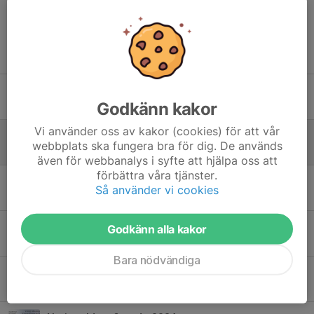
Tidigare nyheter
Årsmöte 22/3
Godkänn kakor
5 mar, 14:10
0
Vi använder oss av kakor (cookies) för att vår
Östgötadagar 2025, på Stjärnvallen
webbplats ska fungera bra för dig. De används
26 aug 2025
0
även för webbanalys i syfte att hjälpa oss att
förbättra våra tjänster.
Första numret av Stjärnorpsextra 2025
Så använder vi cookies
26 apr 2025
0
Årsmötet 2025
Godkänn alla kakor
18 mar 2025
0
Bara nödvändiga
Östgötadagarna på Stjärnvallen 2024
1 sep 2024
0