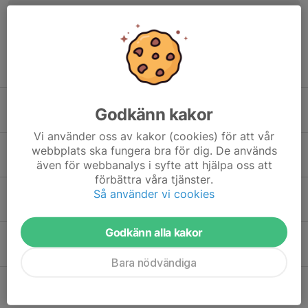
Tidigare nyheter
Årsmöte 22/3
Godkänn kakor
5 mar, 14:10
0
Vi använder oss av kakor (cookies) för att vår
Östgötadagar 2025, på Stjärnvallen
webbplats ska fungera bra för dig. De används
26 aug 2025
0
även för webbanalys i syfte att hjälpa oss att
förbättra våra tjänster.
Första numret av Stjärnorpsextra 2025
Så använder vi cookies
26 apr 2025
0
Godkänn alla kakor
Årsmötet 2025
18 mar 2025
0
Bara nödvändiga
Östgötadagarna på Stjärnvallen 2024
1 sep 2024
0