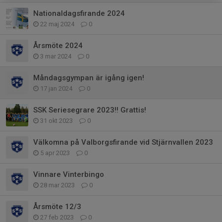
Nationaldagsfirande 2024
22 maj 2024
0
Årsmöte 2024
3 mar 2024
0
Måndagsgympan är igång igen!
17 jan 2024
0
SSK Seriesegrare 2023!! Grattis!
31 okt 2023
0
Välkomna på Valborgsfirande vid Stjärnvallen 2023
5 apr 2023
0
Vinnare Vinterbingo
28 mar 2023
0
Årsmöte 12/3
27 feb 2023
0