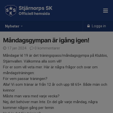
Stjärnorps SK
Officiell hemsida
Logga in
Nyheter
Måndagsgympan är igång igen!
17 jan 2024
0 kommentarer
Måndagar kl 19 är det träningspass/måndagsgympa på Klubbis,
Stjärnvallen. Välkomna alla som vill!
För er som vill veta mer. Här är några frågor och svar om
måndagsträningen:
För vem passar träningen?
Alla! Vi som tränar är från 12 år och upp till 65+. Både män och
kvinnor
Måste man vara med varje vecka?
Nej, det behöver man Inte. En del går varje måndag, några
kommer någon gång per temin