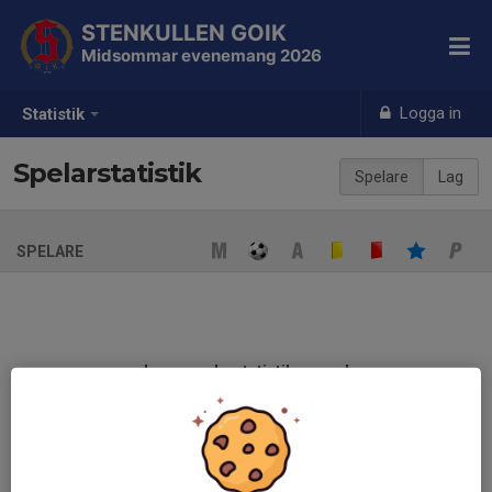
STENKULLEN GOIK
Midsommar evenemang 2026
Logga in
Statistik
Spelarstatistik
Spelare
Lag
SPELARE
Ingen spelarstatistik sparad
När ni fyller i uppställning på respektive match visas statistiken
automatiskt på denna sida