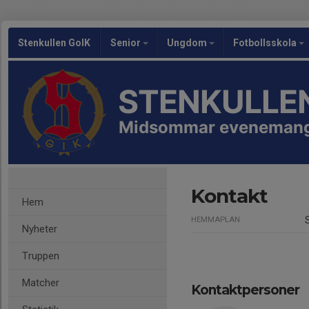
Stenkullen GoIK
Senior
Ungdom
Fotbollsskola
STENKULLEN
Midsommar eveneman
Kontakt
Hem
HEMMAPLAN
Nyheter
Truppen
Matcher
Kontaktpersoner