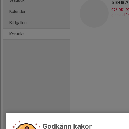
Statistik
Gisela A
076-051 9
Kalender
gisela.al
Bildgalleri
Kontakt
Godkänn kakor