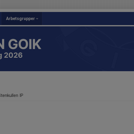
Arbetsgrupper
 GOIK
g 2026
Stenkullen IP