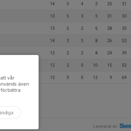
14
5
4
5
25
31
13
5
3
5
31
33
13
5
2
6
28
35
14
3
3
8
26
52
12
2
2
8
24
39
12
2
0
10
15
52
att vår
12
0
0
12
9
69
 används även
 förbättra
ändiga
Levererat av