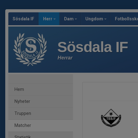
Sösdala IF
Herr
Dam
Ungdom
Fotbollssk
Sösdala IF
Herrar
Hem
Nyheter
Truppen
Matcher
Statistik