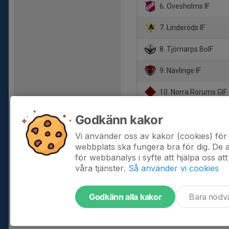
6. Ovesholms IF
7. Linderöds IF
8. Tjörnarps BoIF
9. Nävlinge IF
10. Norra Rörums GIF
11. Venestad IF
Godkänn kakor
12. Huaröds IF
Vi använder oss av kakor (cookies) för 
webbplats ska fungera bra för dig. De
för webbanalys i syfte att hjälpa oss att
våra tjänster.
Så använder vi cookies
Godkänn alla kakor
Bara nödv
Tjäna pengar till laget