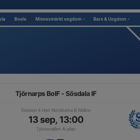
ola
Boule
Minnesmärkt ungdom
Barn & Ungdom
Tjörnarps BoIF - Sösdala IF
Division 6 Herr Nordöstra B Skåne
13 sep, 13:00
Tjörnevallen A-plan