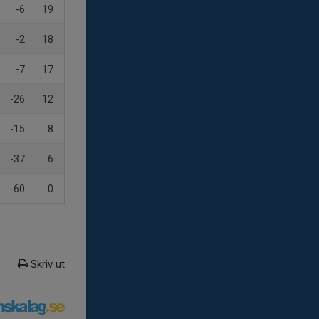
-6
19
-2
18
-7
17
-26
12
-15
8
-37
6
-60
0
Skriv ut