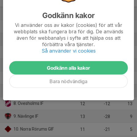
Skåne
M
+/-
P
Godkänn kakor
1. Sösdala IF
12
49
34
Vi använder oss av kakor (cookies) för att vår
2. Degeberga GoIF
13
35
28
webbplats ska fungera bra för dig. De används
även för webbanalys i syfte att hjälpa oss att
3. Tollarps IF
11
19
28
förbättra våra tjänster.
Så använder vi cookies
4. Everöds IF
12
17
20
5. Skepparslövs IF
13
-4
17
Godkänn alla kakor
6. Linderöds IF
12
-6
15
Bara nödvändiga
7. Tjörnarps BoIF
12
-9
14
8. Ovesholms IF
12
-12
13
9. Nävlinge IF
13
-28
9
10. Norra Rörums GIF
11
-21
5