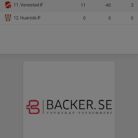
11. Venestad IF
11
-40
3
12. Huaröds IF
0
0
0