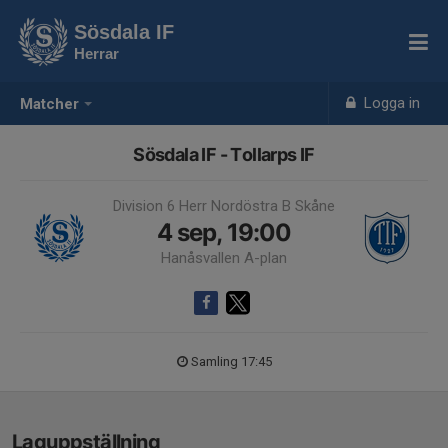
Sösdala IF
Herrar
Logga in
Matcher
Sösdala IF - Tollarps IF
Division 6 Herr Nordöstra B Skåne
4 sep, 19:00
Hanåsvallen A-plan
Samling 17:45
Laguppställning