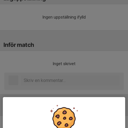
Ingen uppställning ifylld
Inför match
Inget skrivet
Tabell
Division 6 Herr Nordöstra B