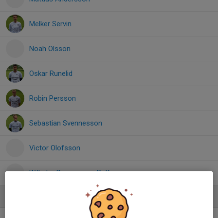
Melker Servin
Noah Olsson
Oskar Runelid
Robin Persson
Sebastian Svennesson
Victor Olofsson
Wilhelm Gunnarsson Rolf
Ledare