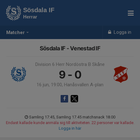
Sösdala IF
Herrar
Logga in
Matcher
Sösdala IF - Venestad IF
Division 6 Herr Nordöstra B Skåne
9 - 0
16 jun, 19:00, Hanåsvallen A-plan
Samling 17:45, Samling 17.45 matchsnack 18.00
Endast kallade kunde anmäla sig till aktiviteten. 22 personer var kallade.
Logga in här