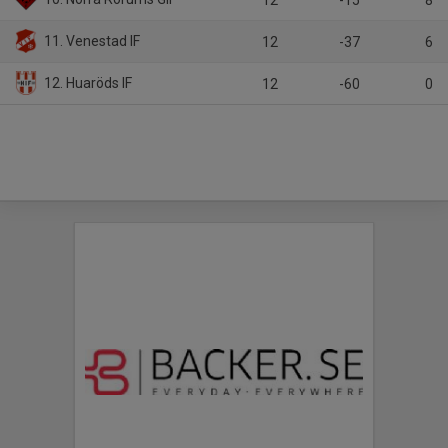
12
-15
8
11. Venestad IF
12
-37
6
12. Huaröds IF
12
-60
0