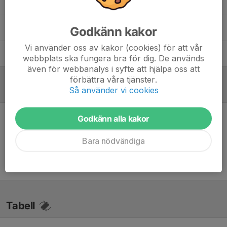
Marcos Clarinsson
Assisterande tränare
Mathias Fridolf
Huvudtränare
Godkänn kakor
Vi använder oss av kakor (cookies) för att vår
Mats Larsson
Assisterande tränare
webbplats ska fungera bra för dig. De används
även för webbanalys i syfte att hjälpa oss att
förbättra våra tjänster.
Så använder vi cookies
Referat
Godkänn alla kakor
Inget referat skrivet
Bara nödvändiga
Tabell