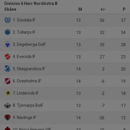
Division 6 Herr Nordöstra B
Skåne
M
+/-
P
1. Sösdala IF
13
56
37
2. Tollarps IF
13
32
34
3. Degeberga GoIF
13
35
28
4. Everöds IF
13
27
23
5. Skepparslövs IF
14
3
20
6. Ovesholms IF
14
-6
19
7. Linderöds IF
13
-2
18
8. Tjörnarps BoIF
13
-7
17
9. Nävlinge IF
14
-26
12
10. Norra Rörums GIF