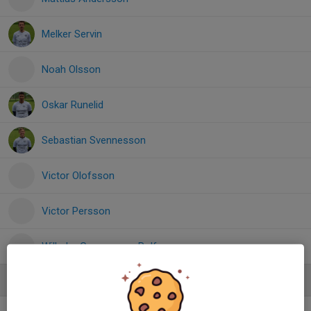
Melker Servin
Noah Olsson
Oskar Runelid
Sebastian Svennesson
Victor Olofsson
Victor Persson
Wilhelm Gunnarsson Rolf
Ledare