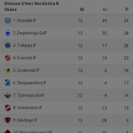
Division 6 Herr Nordöstra B
Skåne
M
+/-
P
1. Sösdala IF
12
49
34
2. Degeberga GoIF
13
35
28
3. Tollarps IF
12
17
28
4. Everöds IF
13
19
23
5. Linderöds IF
13
-5
18
6. Skepparslövs IF
13
-4
17
7. Tjörnarps BoIF
12
-9
14
8. Ovesholms IF
12
-12
13
9. Nävlinge IF
13
-28
9
10. Norra Rörums GIF