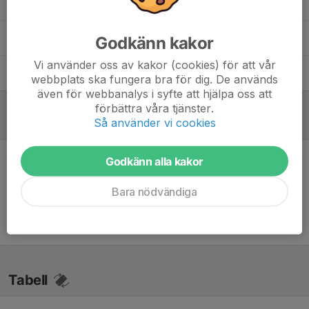
Marcos Clarinsson
Assisterande tränare
Mathias Fridolf
Huvudtränare
Godkänn kakor
Vi använder oss av kakor (cookies) för att vår
Mats Larsson
Assisterande tränare
webbplats ska fungera bra för dig. De används
även för webbanalys i syfte att hjälpa oss att
förbättra våra tjänster.
Så använder vi cookies
Referat
Godkänn alla kakor
Inget referat skrivet
Bara nödvändiga
Tabell