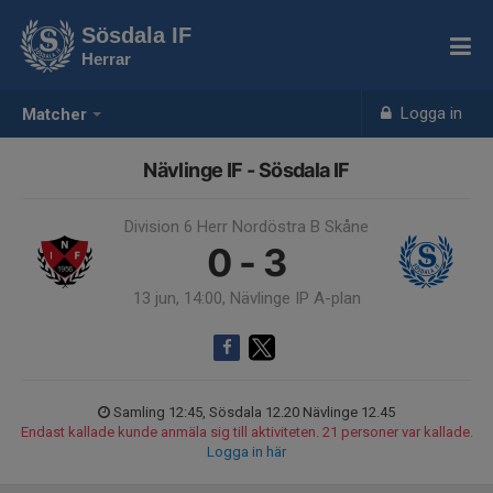
Sösdala IF
Herrar
Logga in
Matcher
Nävlinge IF - Sösdala IF
Division 6 Herr Nordöstra B Skåne
0 - 3
13 jun, 14:00, Nävlinge IP A-plan
Samling 12:45, Sösdala 12.20 Nävlinge 12.45
Endast kallade kunde anmäla sig till aktiviteten. 21 personer var kallade.
Logga in här