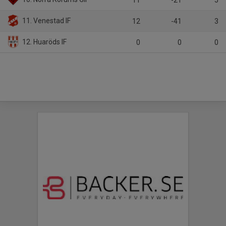
11
-21
5
11. Venestad IF
12
-41
3
12. Huaröds IF
0
0
0