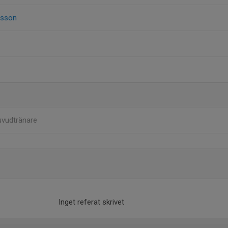
esson
vudtränare
Inget referat skrivet