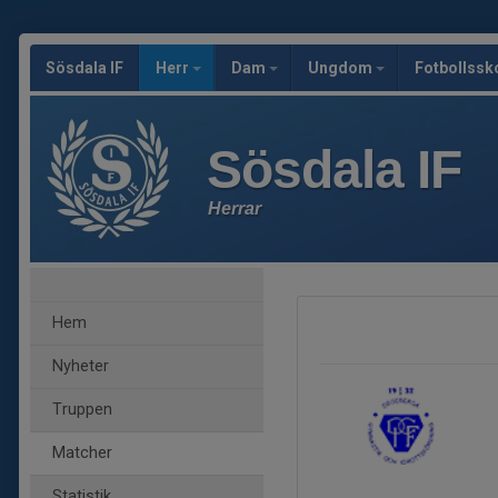
Sösdala IF
Herr
Dam
Ungdom
Fotbollssk
Sösdala IF
Herrar
Hem
Nyheter
Truppen
Matcher
Statistik