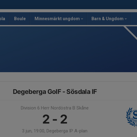
ola
Boule
Minnesmärkt ungdom
Barn & Ungdom
Degeberga GoIF - Sösdala IF
Division 6 Herr Nordöstra B Skåne
2 - 2
3 jun, 19:00, Degeberga IP A-plan