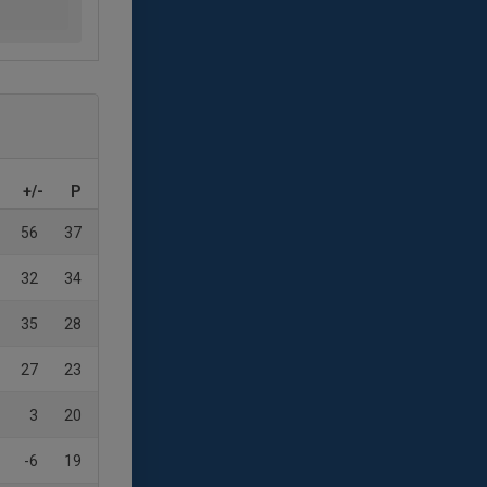
+/-
P
56
37
32
34
35
28
27
23
3
20
-6
19