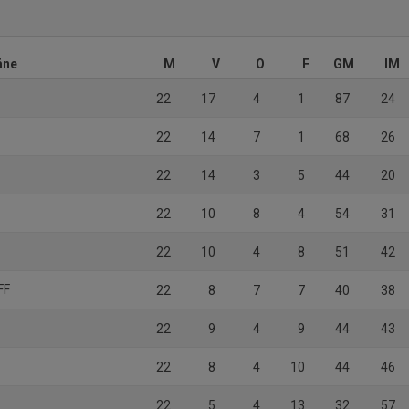
åne
M
V
O
F
GM
IM
22
17
4
1
87
24
22
14
7
1
68
26
22
14
3
5
44
20
22
10
8
4
54
31
22
10
4
8
51
42
FF
22
8
7
7
40
38
22
9
4
9
44
43
22
8
4
10
44
46
22
5
4
13
32
57