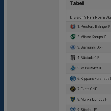
Tabell
Division 5 Herr Norra Sk
1. Perstorp Bälinge IK
2. Västra Karups IF
3. Bjärnums GoIF
4. Båstads GIF
5. Wisseltofta IF
6. Klippans Förenade 
7. Ekets GoIF
8. Munka Ljungby IF
9. Sösdala IF