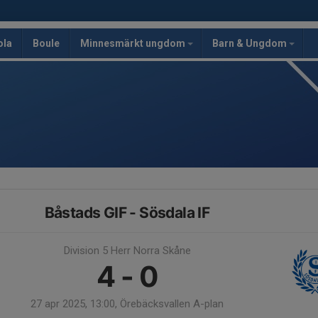
ola
Boule
Minnesmärkt ungdom
Barn & Ungdom
Båstads GIF - Sösdala IF
Division 5 Herr Norra Skåne
4 - 0
27 apr 2025, 13:00, Örebäcksvallen A-plan