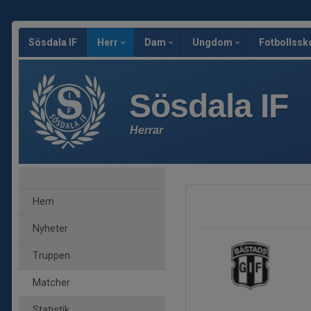
Sösdala IF
Herr
Dam
Ungdom
Fotbollssk
Sösdala IF
Herrar
Hem
Nyheter
Truppen
Matcher
Statistik