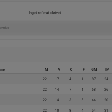
Inget referat skrivet
åne
M
V
O
F
GM
IM
22
17
4
1
87
24
22
14
7
1
68
26
22
14
3
5
44
20
22
10
8
4
54
31