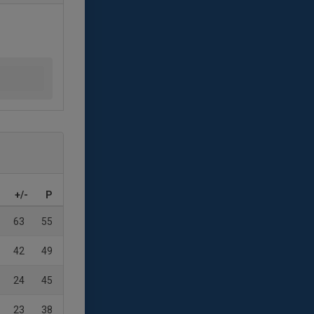
+/-
P
63
55
42
49
24
45
23
38