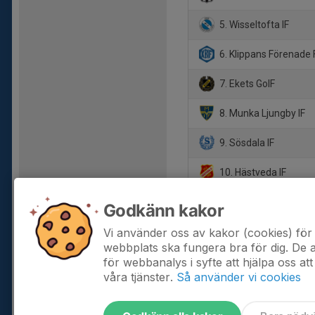
5. Wisseltofta IF
6. Klippans Förenade 
7. Ekets GoIF
8. Munka Ljungby IF
9. Sösdala IF
10. Hästveda IF
11. Röke IF/Hörja IF
Godkänn kakor
12. Farstorps GoIF
Vi använder oss av kakor (cookies) för 
webbplats ska fungera bra för dig. De
för webbanalys i syfte att hjälpa oss att
våra tjänster.
Så använder vi cookies