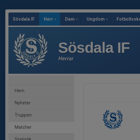
Sösdala IF
Herr
Dam
Ungdom
Fotbollssk
Sösdala IF
Herrar
Hem
Nyheter
Truppen
Matcher
Statistik