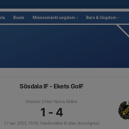
ola
Boule
Minnesmärkt ungdom
Barn & Ungdom
Sösdala IF - Ekets GoIF
Division 5 Herr Norra Skåne
1 - 4
17 apr 2025, 19:00, Hanåsvallen B-plan (konstgräs)