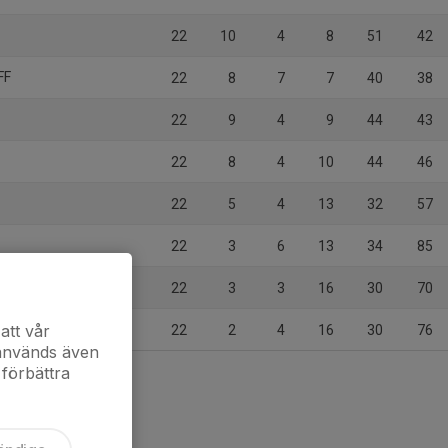
22
10
4
8
51
42
FF
22
8
7
7
40
38
22
9
4
9
44
43
22
8
4
10
44
46
22
5
4
13
32
57
22
3
6
13
34
85
22
3
3
16
30
70
att vår
22
2
4
16
30
76
 används även
 förbättra