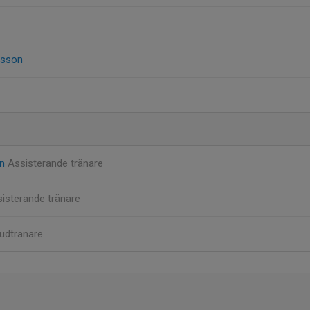
esson
on
Assisterande tränare
isterande tränare
udtränare