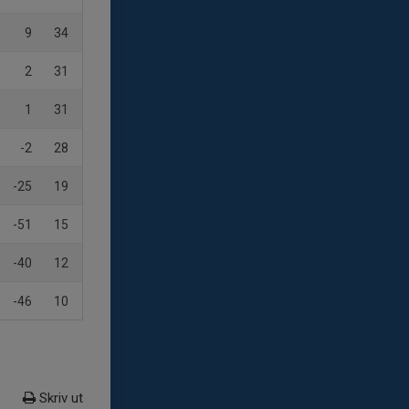
9
34
2
31
1
31
-2
28
-25
19
-51
15
-40
12
-46
10
Skriv ut