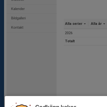
Kalender
Bildgalleri
Alla serier
Alla år
Kontakt
2026
Totalt