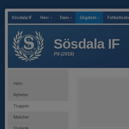
Sösdala IF
Herr
Dam
Ungdom
Fotbollssk
Sösdala IF
P8 (2018)
Hem
Nyheter
Truppen
Matcher
Statistik