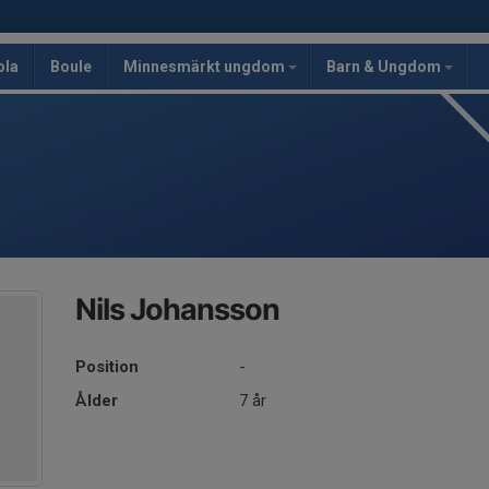
ola
Boule
Minnesmärkt ungdom
Barn & Ungdom
Nils Johansson
Position
-
Ålder
7 år