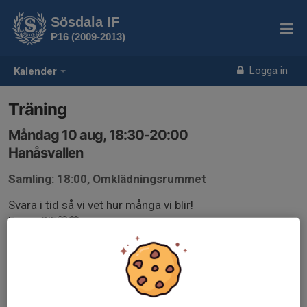
Sösdala IF
P16 (2009-2013)
Logga in
Kalender
Träning
Måndag 10 aug, 18:30-20:00
Hanåsvallen
Samling: 18:00, Omklädningsrummet
Svara i tid så vi vet hur många vi blir!
Forza SIF🤍💙