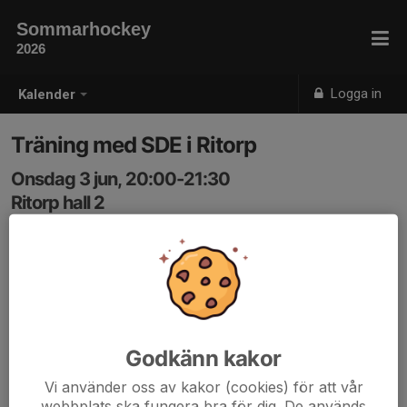
Sommarhockey
2026
Logga in
Kalender
Träning med SDE i Ritorp
Onsdag 3 jun, 20:00-21:30
Ritorp hall 2
Samling: 19:30, Ritorp hall 2 (Ulriksdals IP)
Karta
Adressen är: Kolonnvägen 24B, 169 70 Solna
Godkänn kakor
Vi använder oss av kakor (cookies) för att vår
webbplats ska fungera bra för dig. De används