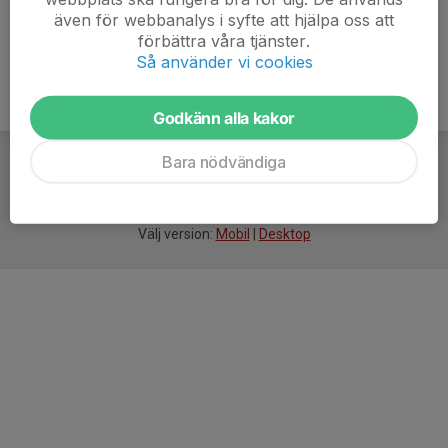
även för webbanalys i syfte att hjälpa oss att
förbättra våra tjänster.
Så använder vi cookies
Godkänn alla kakor
Bara nödvändiga
För
smarta
idrottsföreningar
Välj version:
Mobil
|
Desktop