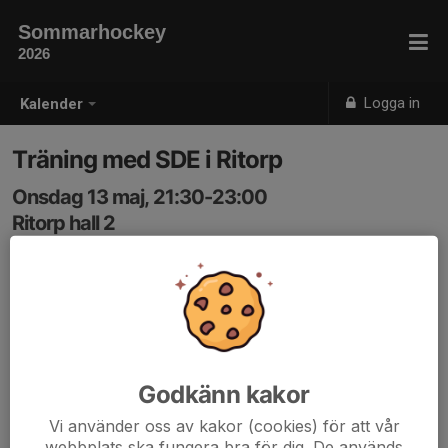
Sommarhockey
2026
Logga in
Kalender
Träning med SDE i Ritorp
Onsdag 13 maj, 21:30-23:00
Ritorp hall 2
Samling: 21:00, Ritorp hall 2 (Ulriksdals IP)
Karta
Adressen är: Kolonnvägen 24B, 169 70 Solna
Godkänn kakor
Vi använder oss av kakor (cookies) för att vår
webbplats ska fungera bra för dig. De används