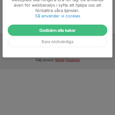
även för webbanalys i syfte att hjälpa oss att
förbättra våra tjänster.
Så använder vi cookies
Godkänn alla kakor
Bara nödvändiga
För
smarta
idrottsföreningar
Välj version:
Mobil
|
Desktop