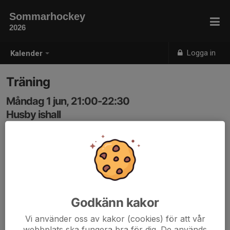
Sommarhockey
2026
Logga in
Kalender
Träning
Måndag 1 jun, 21:00-22:30
Husby ishall
Samling: 20:30, Husby ishall
Godkänn kakor
Vi använder oss av kakor (cookies) för att vår
webbplats ska fungera bra för dig. De används