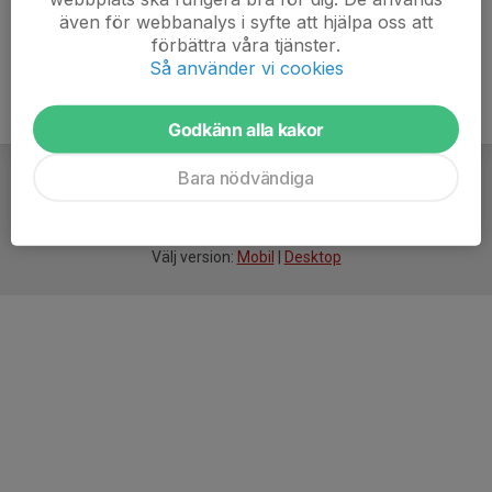
även för webbanalys i syfte att hjälpa oss att
förbättra våra tjänster.
Så använder vi cookies
Godkänn alla kakor
Bara nödvändiga
För
smarta
idrottsföreningar
Välj version:
Mobil
|
Desktop