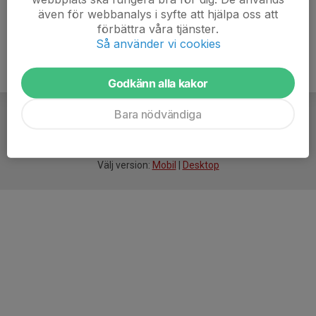
även för webbanalys i syfte att hjälpa oss att
förbättra våra tjänster.
Så använder vi cookies
Godkänn alla kakor
Bara nödvändiga
För
smarta
idrottsföreningar
Välj version:
Mobil
|
Desktop