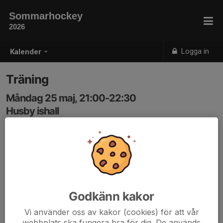
Sommarhockey
2026
Logga in
Kalender
Träning
Måndag 25 maj, 21:00-22:30
Husby ishall
Samling: 20:30, Husby ishall
Godkänn kakor
Vi använder oss av kakor (cookies) för att vår
webbplats ska fungera bra för dig. De används