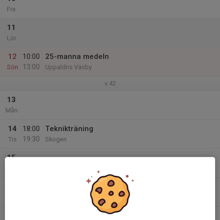
Fre
11
Lör
12
10:00
25-manna medeln
13:00
Sön
Uppaldns Väsby
v.42
13
Mån
14
18:00
Teknikträning
19:30
Tis
Skogen
15
Ons
16
18:00
Fysträning
19:30
Tor
Örsbäcken
17