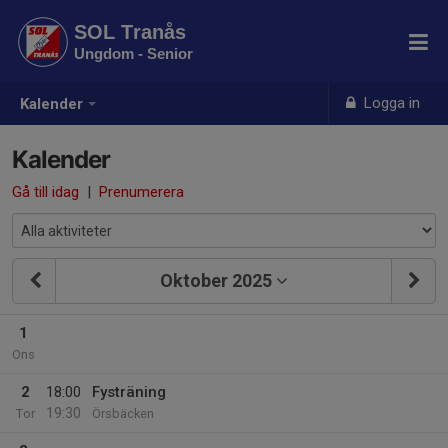
SOL Tranås
Ungdom - Senior
Logga in
Kalender
Kalender
Gå till idag
|
Prenumerera
Oktober 2025
1
Ons
2
18:00
Fysträning
19:30
Tor
Örsbäcken