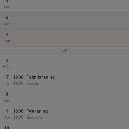
3
Fre
4
Lör
5
Sön
v.41
6
Mån
7
18:00
Teknikträning
19:30
Tis
Skogen
8
Ons
9
18:00
Fysträning
19:30
Tor
Örsbäcken
10