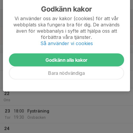
Fre
Godkänn kakor
18
Vi använder oss av kakor (cookies) för att vår
Lör
webbplats ska fungera bra för dig. De används
även för webbanalys i syfte att hjälpa oss att
19
förbättra våra tjänster.
Sön
Så använder vi cookies
v.43
20
Godkänn alla kakor
Mån
Bara nödvändiga
21
18:00
Teknikträning
19:30
Tis
Skogen
22
Ons
23
18:00
Fysträning
19:30
Tor
Örsbäcken
24