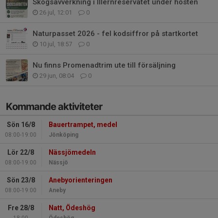
Skogsavverkning i Illernreservatet under hösten
26 jul, 12:01
0
Naturpasset 2026 - fel kodsiffror på startkortet
10 jul, 18:57
0
Nu finns Promenadtrim ute till försäljning
29 jun, 08:04
0
Kommande aktiviteter
Sön 16/8
Bauertrampet, medel
08:00-19:00
Jönköping
Lör 22/8
Nässjömedeln
08:00-19:00
Nässjö
Sön 23/8
Anebyorienteringen
08:00-19:00
Aneby
Fre 28/8
Natt, Ödeshög
18:00
Ödeshög