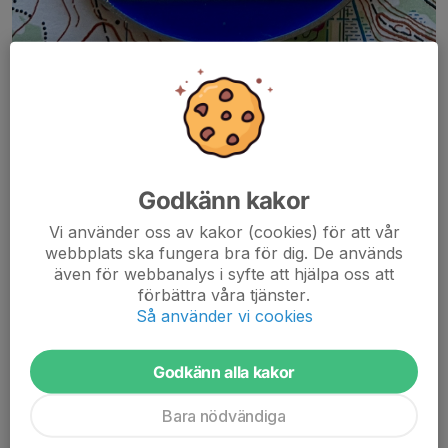
Nu är det dags för årets KM i orientering, som avgörs i samband
med Eksjö SOK.s , Kvällsmedel, tisdagen den 11augusti (se
inbjudan)
Gemensam avresa kl.16:30 från Parkhallen
Vi kommer att bjuda på fika i samband med...
Godkänn kakor
Läs mer
Vi använder oss av kakor (cookies) för att vår
webbplats ska fungera bra för dig. De används
även för webbanalys i syfte att hjälpa oss att
Skogslek
förbättra våra tjänster.
Så använder vi cookies
27 jul, 20:26
0 kommentarer
Godkänn alla kakor
Bara nödvändiga