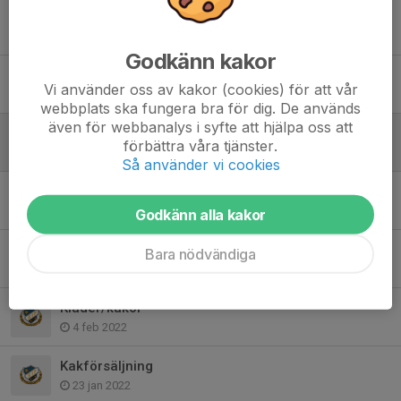
Social skidåkning ikväll
4 mar 2024
Godkänn kakor
Nu kör vi igen!
Vi använder oss av kakor (cookies) för att vår
12 feb 2024
webbplats ska fungera bra för dig. De används
även för webbanalys i syfte att hjälpa oss att
Nu kör vi igen!
förbättra våra tjänster.
7 jan 2024
Så använder vi cookies
Skidåkare, nu kör vi!
5 okt 2022
Godkänn alla kakor
Kakor/kläder
Bara nödvändiga
10 mar 2022
Kläder/kakor
4 feb 2022
Kakförsäljning
23 jan 2022