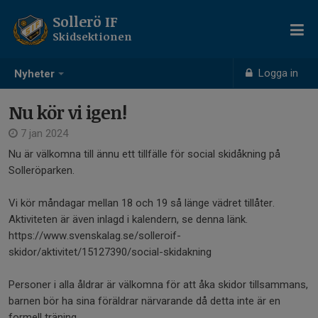
Sollerö IF
Skidsektionen
Logga in
Nyheter
Nu kör vi igen!
7 jan 2024
Nu är välkomna till ännu ett tillfälle för social skidåkning på
Solleröparken.
Vi kör måndagar mellan 18 och 19 så länge vädret tillåter.
Aktiviteten är även inlagd i kalendern, se denna länk.
https://www.svenskalag.se/solleroif-
skidor/aktivitet/15127390/social-skidakning
Personer i alla åldrar är välkomna för att åka skidor tillsammans,
barnen bör ha sina föräldrar närvarande då detta inte är en
formell träning.