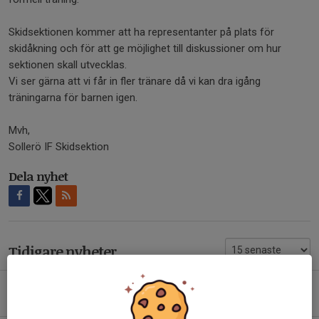
Skidsektionen kommer att ha representanter på plats för
skidåkning och för att ge möjlighet till diskussioner om hur
sektionen skall utvecklas.
Vi ser gärna att vi får in fler tränare då vi kan dra igång
träningarna för barnen igen.
Mvh,
Sollerö IF Skidsektion
Dela nyhet
Tidigare nyheter
Social skidåkning/säsongsavslut
11 mar 2024