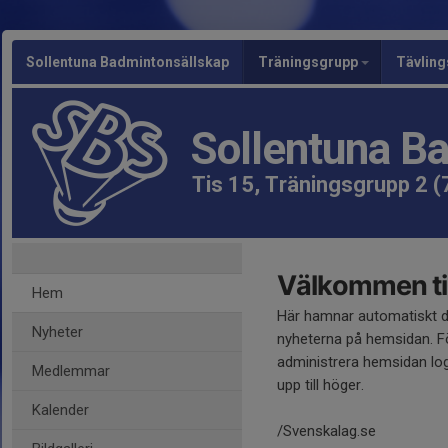
Sollentuna Badmintonsällskap
Träningsgrupp
Tävlin
Sollentuna B
Tis 15, Träningsgrupp 2 (
Välkommen til
Hem
Här hamnar automatiskt 
Nyheter
nyheterna på hemsidan. Fö
administrera hemsidan log
Medlemmar
upp till höger.
Kalender
/Svenskalag.se