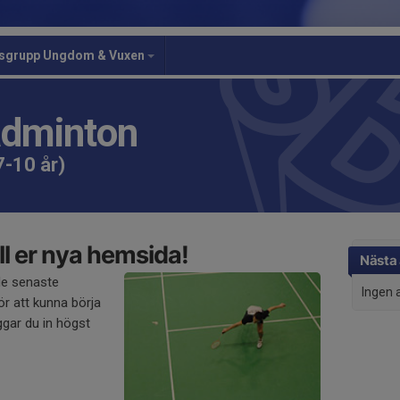
gsgrupp Ungdom & Vuxen
adminton
7-10 år)
l er nya hemsida!
Nästa 
de senaste
Ingen 
r att kunna börja
gar du in högst