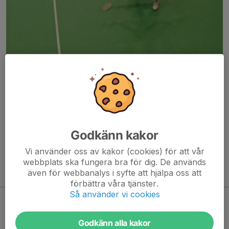
Här hamnar automatiskt de senaste nyheterna på hemsidan. För
att kunna börja administrera hemsidan loggar du in högst upp till
höger.
Godkänn kakor
/Svenskalag.se
Vi använder oss av kakor (cookies) för att vår
webbplats ska fungera bra för dig. De används
även för webbanalys i syfte att hjälpa oss att
Kommande aktiviteter
förbättra våra tjänster.
Så använder vi cookies
Inga aktiviteter inbokade
Godkänn alla kakor