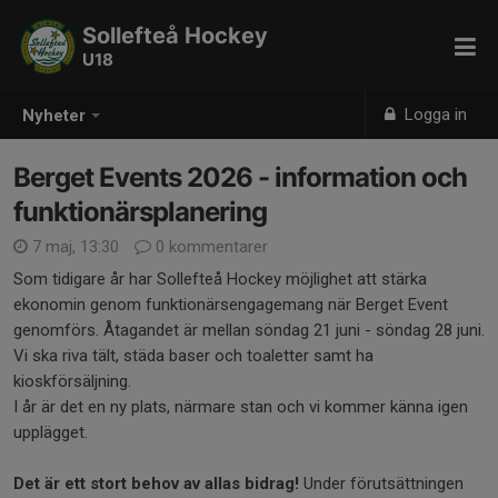
Sollefteå Hockey
U18
Logga in
Nyheter
Berget Events 2026 - information och
funktionärsplanering
7 maj, 13:30
0 kommentarer
Som tidigare år har Sollefteå Hockey möjlighet att stärka
ekonomin genom funktionärsengagemang när Berget Event
genomförs. Åtagandet är mellan söndag 21 juni - söndag 28 juni.
Vi ska riva tält, städa baser och toaletter samt ha
kioskförsäljning.
I år är det en ny plats, närmare stan och vi kommer känna igen
upplägget.
Det är ett stort behov av allas bidrag!
Under förutsättningen