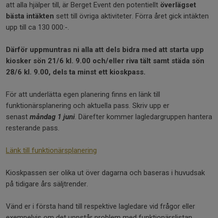
att alla hjälper till, är Berget Event den potentiellt
överlägset
bästa intäkten
sett till övriga aktiviteter. Förra året gick intäkten
upp till ca 130 000:-.
Därför uppmuntras ni alla att dels bidra med att starta upp
kiosker sön 21/6 kl. 9.00 och/eller riva tält samt städa sön
28/6 kl. 9.00, dels ta minst ett kioskpass.
För att underlätta egen planering finns en länk till
funktionärsplanering och aktuella pass. Skriv upp er
senast
måndag 1 juni
. Därefter kommer lagledargruppen hantera
resterande pass.
Länk till funktionärsplanering
Kioskpassen ser olika ut över dagarna och baseras i huvudsak
på tidigare års säljtrender.
Vänd er i första hand till respektive lagledare vid frågor eller
exempelvis om det uppstår problem med funktionärslistan.