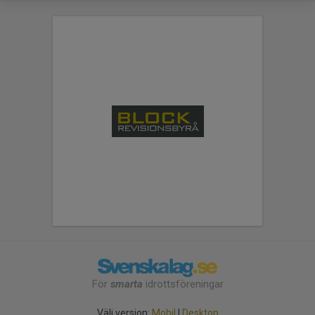
För
smarta
idrottsföreningar
Välj version:
Mobil
|
Desktop