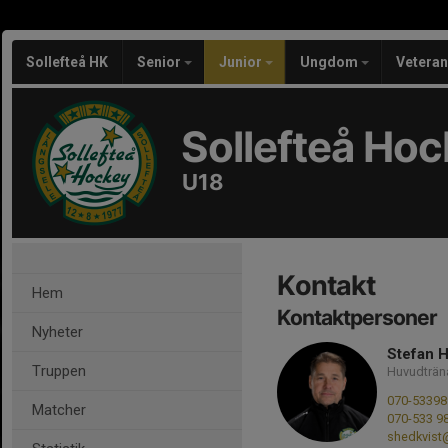
Sollefteå HK
Senior
Junior
Ungdom
Vetera
Sollefteå Ho
U18
Kontakt
Hem
Kontaktpersoner
Nyheter
Stefan H
Truppen
Huvudträn
070-53398
Matcher
070-533 9
shedkvist