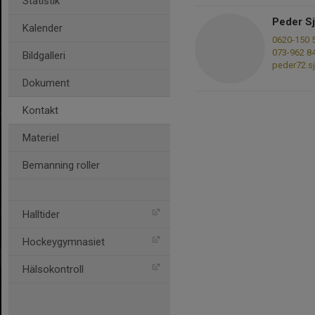
Statistik
Peder S
Kalender
0620-150 
073-962 8
Bildgalleri
peder72.s
Dokument
Kontakt
Materiel
Bemanning roller
Halltider
Hockeygymnasiet
Hälsokontroll