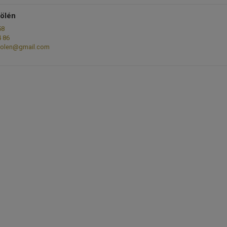
jölén
58
4 86
jolen@gmail.com