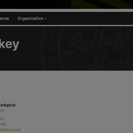
nerna
Organisation
ckey
edqvist
are
90
8 90
@icloud.com