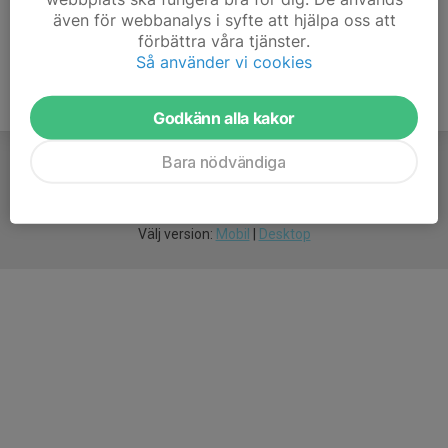
även för webbanalys i syfte att hjälpa oss att
förbättra våra tjänster.
Så använder vi cookies
Godkänn alla kakor
Bara nödvändiga
För
smarta
idrottsföreningar
Välj version:
Mobil
|
Desktop