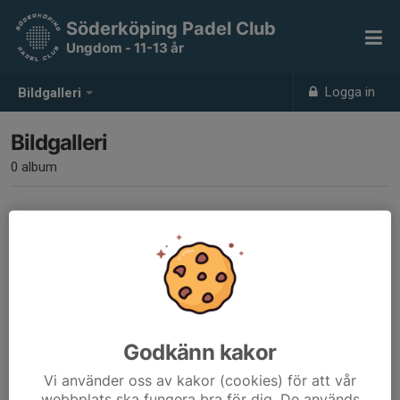
Söderköping Padel Club
Ungdom - 11-13 år
Logga in
Bildgalleri
Bildgalleri
0 album
Inga album skapade
Godkänn kakor
Vi använder oss av kakor (cookies) för att vår
webbplats ska fungera bra för dig. De används