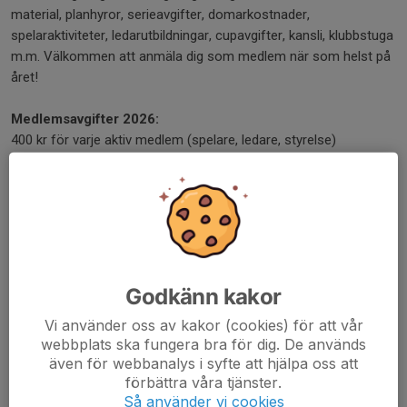
material, planhyror, serieavgifter, domarkostnader,
spelaraktiviteter, ledarutbildningar, cupavgifter, kansli, klubbstuga
m.m. Välkommen att anmäla dig som medlem när som helst på
året!
Medlemsavgifter 2026:
400 kr för varje aktiv medlem (spelare, ledare, styrelse)
200 kr för stödmedlem
Träningsavgift 2026:
0 kr för F5 år
200 kr för F6-F9 år
400 kr för Ladies
800 kr för F10-F12
Godkänn kakor
1500 kr för F13-senior
Vi använder oss av kakor (cookies) för att vår
webbplats ska fungera bra för dig. De används
Att betala: 600:-, 800:-, 12
00:- eller 1900:-
även för webbanalys i syfte att hjälpa oss att
"Maxtaxa träningsavgift" för familj 2500 kr (OBS!
förbättra våra tjänster.
Medlemsavgifter tillkommer).
Så använder vi cookies