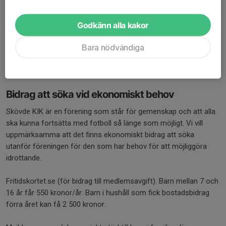
Alla aktiva betalar alltså både medlems- och träningsavgift.
Godkänn alla kakor
Faktura skickas efter att man skickat in sin anmälan och blivit
registrerad på Svenskalag. Bankgiro 284-5055
Bara nödvändiga
(medlemsavgift+träningsavgift)
Tack på förhand och välkommen till årets fotbollssäsong!
Bidrag att söka vid ekonomiskt behov
Skövde KIK är en förening som står för gemenskap och att alla
ska kunna fortsätta med fotboll så länge som möjligt. Vi vill
uppmärksamma att det finns ekonomiskt bidrag att söka
utanför föreningen för den som har behov för att möjliggöra
idrottande.
Fritidskortet.se (för bidrag till medlemsavgift). Barn mellan 7 och
16 år får 550 kronor/år. Barn i hushåll som fick bostadsbidrag
förra året kan få 2 500 kronor.