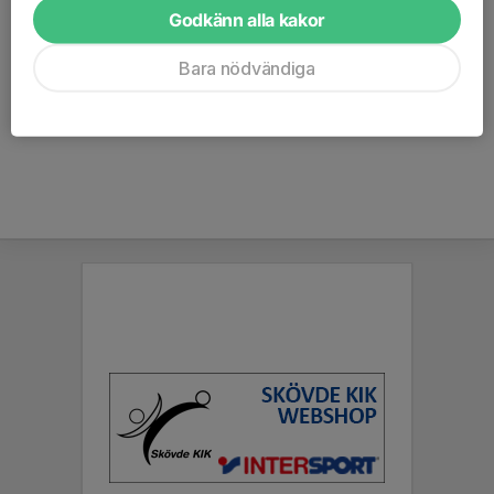
Godkänn alla kakor
telefon.
Här hittar du mer information från Folksam
Bara nödvändiga
Vid akut skada som inte kan vänta ska du ringa 112 eller 1177
beroende på allvarlighetsgrad.