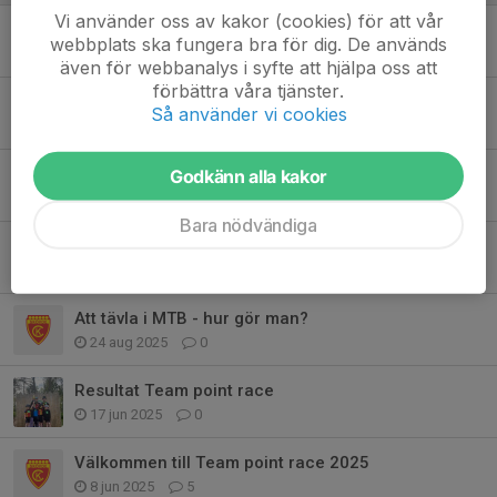
Vi använder oss av kakor (cookies) för att vår
Kickstarta säsongen med ett läger!
webbplats ska fungera bra för dig. De används
18 mar, 05:46
0
även för webbanalys i syfte att hjälpa oss att
förbättra våra tjänster.
Påminnelse om återanmälan till träning
Så använder vi cookies
1 feb, 20:20
0
Lite info inför cykelsäsongen
Godkänn alla kakor
13 jan, 14:03
0
Bara nödvändiga
Ta chansen att köra cykeltävling på hemmaplan!
17 sep 2025
0
Att tävla i MTB - hur gör man?
24 aug 2025
0
Resultat Team point race
17 jun 2025
0
Välkommen till Team point race 2025
8 jun 2025
5