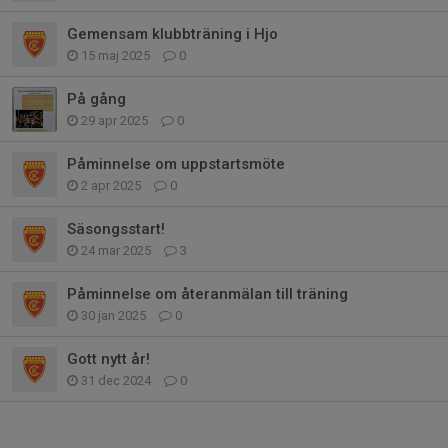
Gemensam klubbträning i Hjo
15 maj 2025
0
På gång
29 apr 2025
0
Påminnelse om uppstartsmöte
2 apr 2025
0
Säsongsstart!
24 mar 2025
3
Påminnelse om återanmälan till träning
30 jan 2025
0
Gott nytt år!
31 dec 2024
0