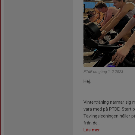
PTdE omgång 1 -2 2023
Hej,
Vinterträning närmar sig 
vara med på PTDE. Start p
Tävlingsledningen håller på
från de...
Läs mer