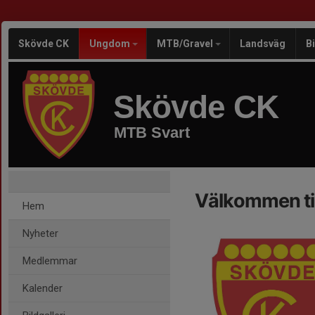
Skövde CK
Ungdom
MTB/Gravel
Landsväg
B
Skövde CK
MTB Svart
Välkommen til
Hem
Nyheter
Medlemmar
Kalender