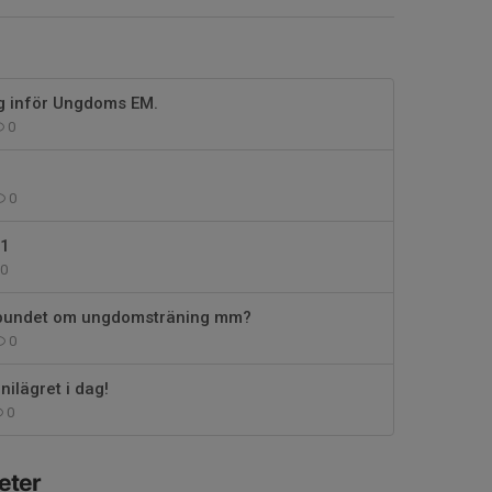
ng inför Ungdoms EM.
0
0
21
0
rbundet om ungdomsträning mm?
0
inilägret i dag!
0
eter