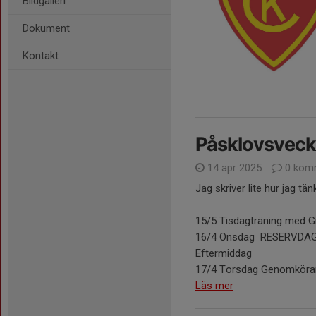
Bildgalleri
Dokument
Kontakt
Påsklovsvec
14 apr 2025
0 kom
Jag skriver lite hur jag t
15/5 Tisdagträning med 
16/4 Onsdag RESERVDAG (
Eftermiddag
17/4 Torsdag Genomkörare
Läs mer