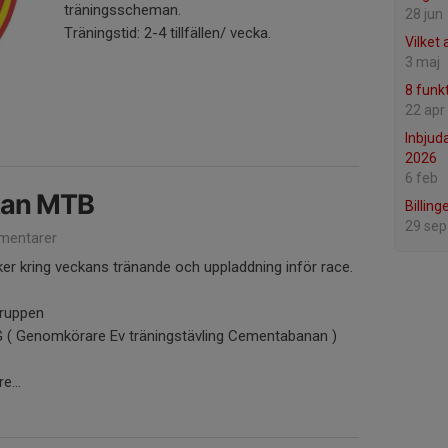
träningsscheman.
28 jun
Träningstid: 2-4 tillfällen/ vecka.
Vilket
3 maj
8 funkt
22 apr
Inbjud
2026
6 feb
kan MTB
Billing
29 sep
mentarer
änker kring veckans tränande och uppladdning inför race.
Gruppen
 Genomkörare Ev träningstävling Cementabanan )
...