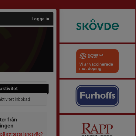
Logga in
aktivitet
aktivitet inbokad
er från
ningen
på att testa landsväg?