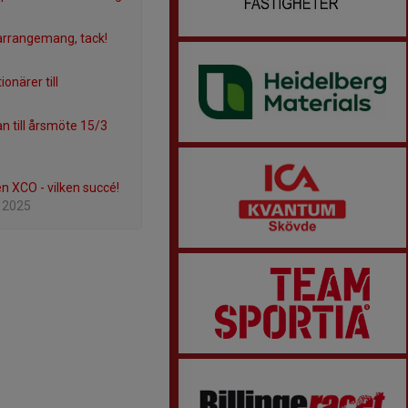
 arrangemang, tack!
ionärer till
an till årsmöte 15/3
en XCO - vilken succé!
 2025