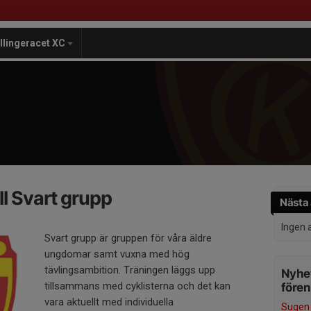
illingeracet XC
l Svart grupp
Nästa 
Ingen 
Svart grupp är gruppen för våra äldre
ungdomar samt vuxna med hög
tävlingsambition. Träningen läggs upp
Nyhet
tillsammans med cyklisterna och det kan
före
vara aktuellt med individuella
Sugen 