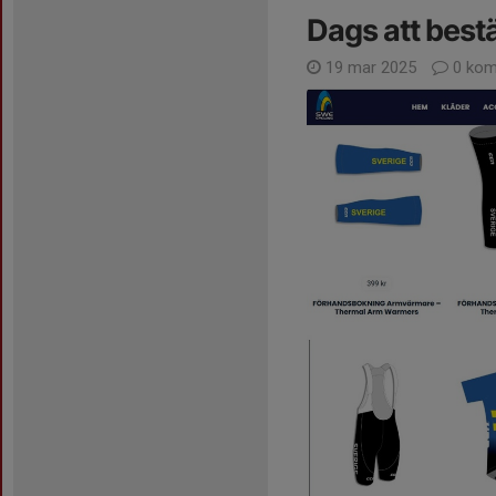
Dags att bestäl
19 mar 2025
0 kom