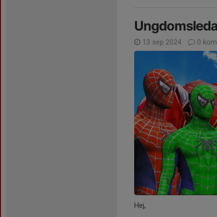
Ungdomsledar
13 sep 2024
0 kom
Hej,