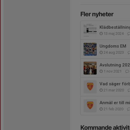
Fler nyheter
Klädbeställni
13 maj 2024
Ungdoms EM
24 aug 2023
Avslutning 20
1 nov 2021
Vad säger fö
21 mar 2020
Anmäl er till m
21 feb 2020
Kommande aktivit