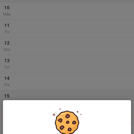
10
Mån
11
Tis
12
Ons
13
Tor
14
Fre
15
Lör
16
Sön
v.34