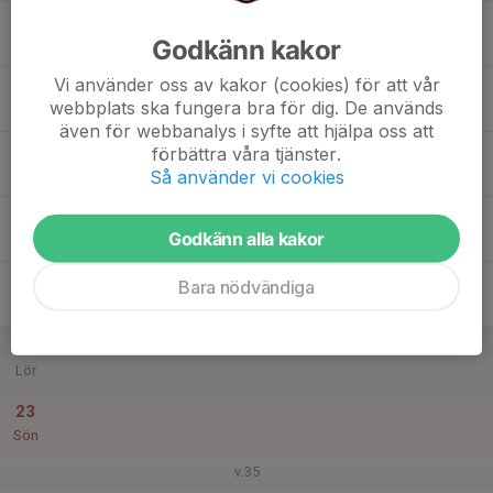
17
Godkänn kakor
Mån
Vi använder oss av kakor (cookies) för att vår
18
webbplats ska fungera bra för dig. De används
Tis
även för webbanalys i syfte att hjälpa oss att
19
förbättra våra tjänster.
Så använder vi cookies
Ons
20
Godkänn alla kakor
Tor
21
Bara nödvändiga
Fre
22
Lör
23
Sön
v.35