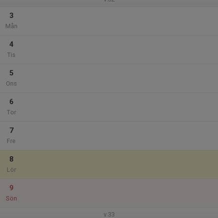
3
Mån
4
Tis
5
Ons
6
Tor
7
Fre
8
Lör
9
Sön
v.33