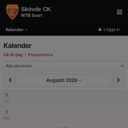
Skövde CK
MTB Svart
Logga in
Kalender
Kalender
Gå till idag
|
Prenumerera
Augusti 2026
1
Lör
2
Sön
v.32