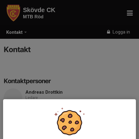
Skövde CK
MTB Röd
Logga in
Kontakt
Kontakt
Kontaktpersoner
Andreas Drottkin
Ledare
076-128 08 66
andreasdrottkin@gmail.com
Daniel Lindh
Ledare