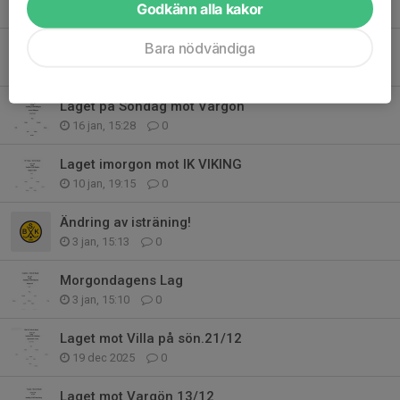
Godkänn alla kakor
5 feb, 23:11
0
Bara nödvändiga
Laget imorgon mot OBK/HBK
29 jan, 23:19
0
Laget på Söndag mot Vargön
16 jan, 15:28
0
Laget imorgon mot IK VIKING
10 jan, 19:15
0
Ändring av isträning!
3 jan, 15:13
0
Morgondagens Lag
3 jan, 15:10
0
Laget mot Villa på sön.21/12
19 dec 2025
0
Laget mot Vargön 13/12