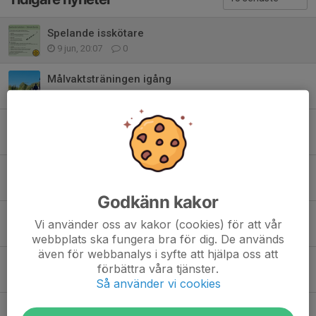
Spelande isskötare
9 jun, 20:07
0
Målvaktsträningen igång
26 maj, 22:50
1
Spänstövningar på plattan
21 maj, 08:10
0
Landbandy + spänst på plattan
13 maj, 22:22
0
Godkänn kakor
Peter Rönnqvist lämnar Skövde Bandy
Vi använder oss av kakor (cookies) för att vår
30 apr, 12:30
0
webbplats ska fungera bra för dig. De används
även för webbanalys i syfte att hjälpa oss att
Försäsongsupplägg 2026
förbättra våra tjänster.
14 apr, 15:49
0
Så använder vi cookies
Laget imorgon mot Wiking