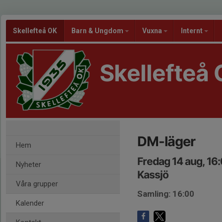
Skellefteå OK
Barn & Ungdom
Vuxna
Internt
Skellefteå
DM-läger
Hem
Fredag 14 aug, 16
Nyheter
Kassjö
Våra grupper
Samling: 16:00
Kalender