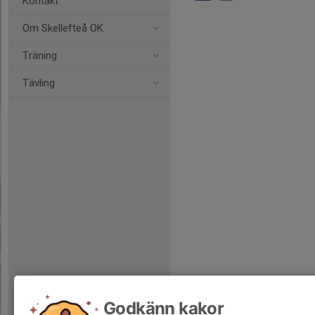
Kontakt
Om Skellefteå OK
Träning
Tävling
Godkänn kakor